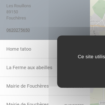
Les Rouillons
89150
Fouchères
0565720260
Home tatoo
PLUS D'INFOS
Ce site util
La Ferme aux abeilles
PLUS D'INFOS
Mairie de Fouchères
PLUS D'INFOS
Mairie de Fouchères