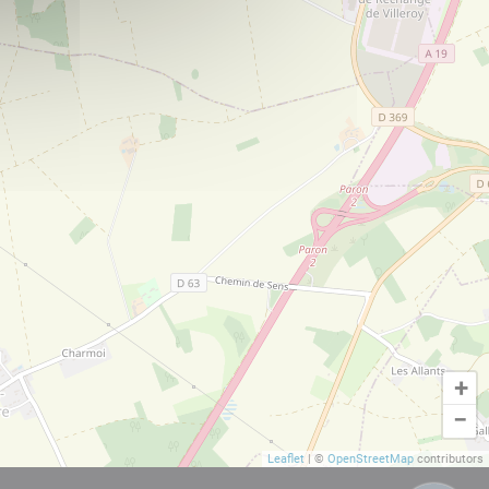
+
−
Leaflet
|
©
OpenStreetMap
contributors