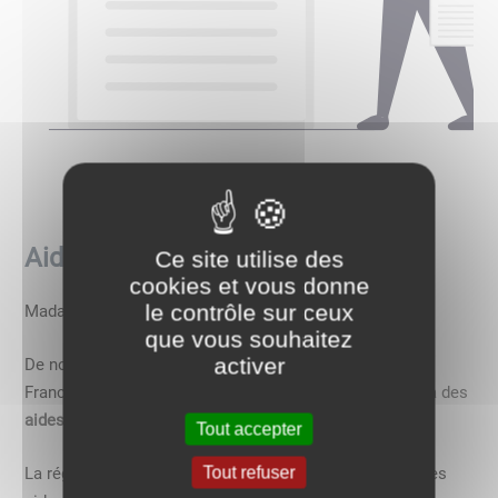
Aide aux étudiants
Ce site utilise des
cookies et vous donne
le contrôle sur ceux
Madame, Monsieur
que vous souhaitez
activer
De nombreux jeunes étudiants de la région Bourgogne-
Franche-Comté
 ne savent 
toujours pas
 qu'ils ont droit à des 
aides financières.
Tout accepter
Tout refuser
La région met en effet à disposition de ses étudiants des 