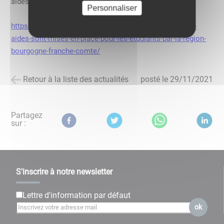
aides spécifiques. 
Personnaliser
https://www.boutique-box-internet.fr/actualites/quelles-
aides-sont-mises-en-place-pour-les-etudiants-par-la-region-
bourgogne-franche-comte/
Retour à la liste des actualités
posté le
29/11/2021
Partagez
sur :
S'inscrire à notre newsletter
Lettre d'information par défaut
ok