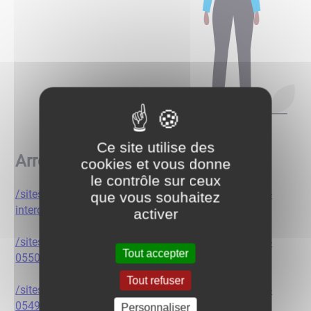
Ce site utilise des
Arrêtés municipaux
cookies et vous donne
le contrôle sur ceux
/sites/0000003996/files/Mes%20documents/arrete-
que vous souhaitez
interdiction-rave-301222-au-020123-sg-2.pdf
activer
/sites/0000003996/files/Mes%20documents/arrete-
Tout accepter
0550-interdiction-31-decembre-alcool.pdf
Tout refuser
/sites/0000003996/files/Mes%20documents/arrete-
0549-interdiction-31-decembre-de-combustibles.pdf
Personnaliser