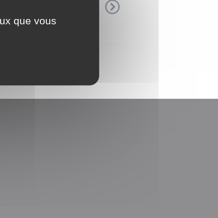
id gravida mattis, elit
ceux que vous
ass aptent ...