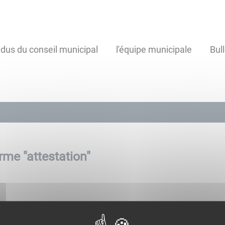
us du conseil municipal
l'équipe municipale
Bul
rme "
attestation
"