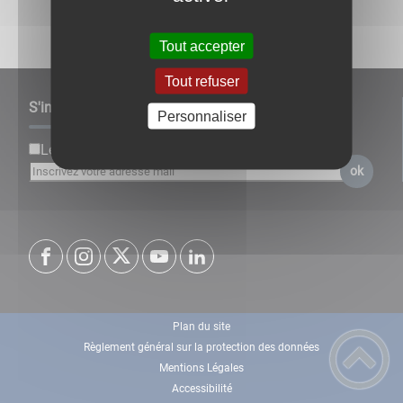
Tout accepter
Tout refuser
S'inscrire à notre newsletter
Personnaliser
Lettre d'information par défaut
ok
Plan du site
Règlement général sur la protection des données
Mentions Légales
Accessibilité