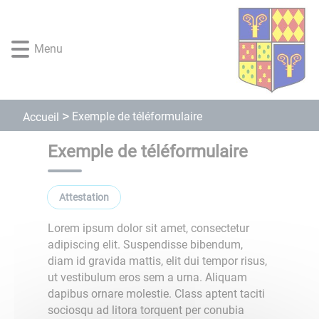
Lien
Lien
Lien
Lien
Panneau de gestion des cookies
d'accès
d'accès
d'accès
d'accès
rapide
rapide
rapide
rapide
Menu
au
au
à
au
menu
contenu
la
pied
principal
recherche
de
page
Exemple de téléformulaire
Accueil
Exemple de téléformulaire
attestation
Lorem ipsum dolor sit amet, consectetur
adipiscing elit. Suspendisse bibendum,
diam id gravida mattis, elit dui tempor risus,
ut vestibulum eros sem a urna. Aliquam
dapibus ornare molestie. Class aptent taciti
sociosqu ad litora torquent per conubia