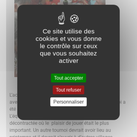
Ce site utilise des
cookies et vous donne
le contrôle sur ceux
que vous souhaitez
activer
Tout accepter
Tout refuser
L’activité pétanque se maintenant à un bon niveau
Personnaliser
avec ses séances du mercredi après midi, un tournoi a
été organisé à Fouchères avec le club de Domats.
L’équipe de Fouchères a gagné dans une ambiance
décontractée où le plaisir de jouer était le plus
important. Un autre tournoi devrait avoir lieu au