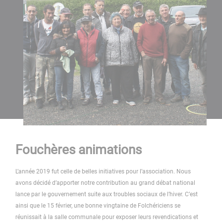
Fouchères animations
L’année 2019 fut celle de belles initiatives pour l’association. Nous
avons décidé d’apporter notre contribution au grand débat national
lance par le gouvernement suite aux troubles sociaux de l’hiver. C’est
ainsi que le 15 février, une bonne vingtaine de Folchériciens se
réunissait à la salle communale pour exposer leurs revendications et