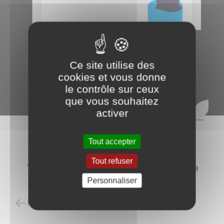
Ce site utilise des
cookies et vous donne
le contrôle sur ceux
que vous souhaitez
activer
Tout accepter
Guichet public
Tout refuser
Toutes vos démarches administratives sur le site
officiel
https://www.service-public.fr/
Personnaliser
Retour à l'accueil