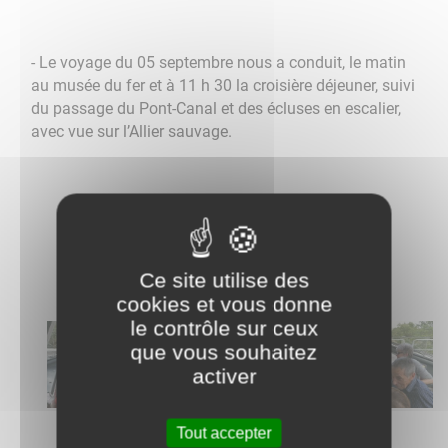
- Le voyage du 05 septembre nous a conduit, le matin
au musée du fer et à 11 h 30 la croisière déjeuner, suivi
du passage du Pont-Canal et des écluses en escalier,
avec vue sur l’Allier sauvage.
Ce site utilise des
cookies et vous donne
le contrôle sur ceux
que vous souhaitez
activer
Tout accepter