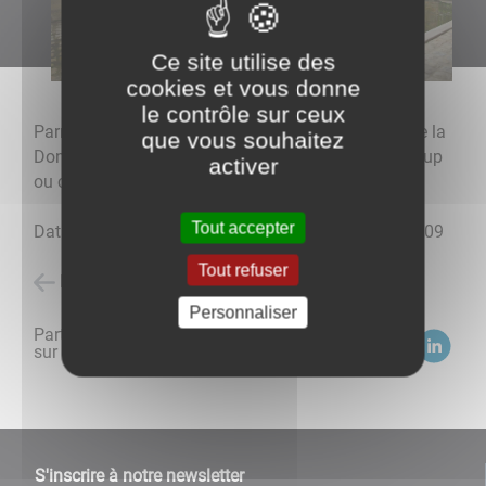
Ce site utilise des
cookies et vous donne
le contrôle sur ceux
Parmi le patrimoine culturel que possède Villeneuve la
que vous souhaitez
Dondagre, on trouve la célèbre fontaine de Saint-loup
activer
ou communément appelée Lavoir de Villeneuve.
Tout accepter
Datant du 19ème siècle, le lavoir a été rénové en 2009
Tout refuser
Retour à l'accueil
Personnaliser
Partagez
sur :
S'inscrire à notre newsletter