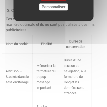
Personnaliser
Cookies nécessaires au site pour fonctionner
Ces cookies permettent au site de fonctionner de
manière optimale et ils ne sont pas utilisés à des fins
publicitaires.
Durée de
Nom du cookie
Finalité
conservation
Durée d'une
Mémoriser la
session de
AlertBool --
fermeture du
navigation, à la
Stockée dans le
popup
fermeture de
sessionStorage
message
l'onglet les
important
données sont
effacées
Stocker